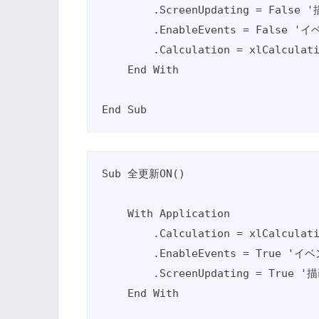
        .ScreenUpdating = False '描画OFF

        .EnableEvents = False 'イベントOFF

        .Calculation = xlCalculationManual '自動計算OFF

    End With

End Sub
Sub 全更新ON()

    With Application

        .Calculation = xlCalculationAutomatic '自動計算ON

        .EnableEvents = True 'イベントON

        .ScreenUpdating = True '描画ON

    End With
