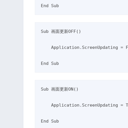
End Sub
Sub 画面更新OFF()

    Application.ScreenUpdating = False

End Sub
Sub 画面更新ON()

    Application.ScreenUpdating = True

End Sub