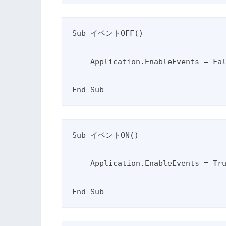
Sub イベントOFF()

    Application.EnableEvents = False

Sub イベントON()

    Application.EnableEvents = True

End Sub