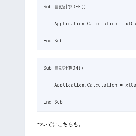
Sub 自動計算OFF()

    Application.Calculation = xlCalculationManual

Sub 自動計算ON()

    Application.Calculation = xlCalculationAutomatic

ついでにこちらも。