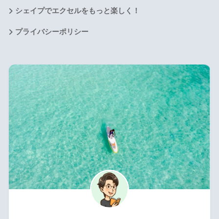
シェイプでエクセルをもっと楽しく！
プライバシーポリシー